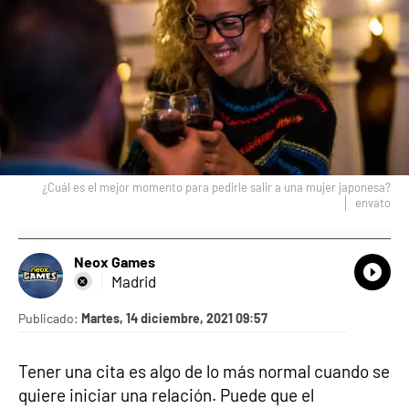
¿Cuál es el mejor momento para pedirle salir a una mujer japonesa?
envato
Neox Games
What
Comp
Madrid
Publicado:
Martes, 14 diciembre, 2021 09:57
Tener una cita es algo de lo más normal cuando se
quiere iniciar una relación. Puede que el