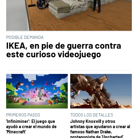
POSIBLE DEMANDA
IKEA, en pie de guerra contra
este curioso videojuego
PRIMEROS PASOS
TODOS LOS DETALLES
'Infiniminer': El juego que
Johnny Knoxvill y otros
ayudó a crear el mundo de
artistas que ayudaron a crear al
'Minecraft'
famoso Nathan Drake,
protagonista de 'Uncharted'