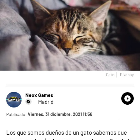
Gato
Pixabay
Neox Games
What
Comp
Madrid
Publicado:
Viernes, 31 diciembre, 2021 11:56
Los que somos dueños de un gato sabemos que