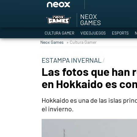
NEOX
Among Us y Porno
GAMES
Hyrule Warriors: L
CULTURA GAMER
VIDEOJUEGOS
ESPORTS
N
TGA Tercera gala
Neox Games
» Cultura Gamer
Super Mario cafeter
Cyberpunk 2077
ESTAMPA INVERNAL
Hyrule Warriors
Las fotos que han 
Asia peculiar tradi
en Hokkaido es com
Hokkaido es una de las islas pr
el invierno.