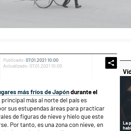
Publicado:
07.01.2021 10:00
Whatsap
Compart
Fac
Actualizado:
07.01.2021 10:00
Ví
ugares más fríos de Japón
durante el
 principal más al norte del país es
or sus estupendas áreas para practicar
ales de figuras de nieve y hielo que este
La 
se. Por tanto, es una zona con nieve, en
hab