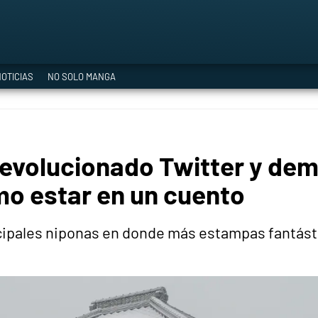
a Era del Cataclismo
OTICIAS
NO SOLO MANGA
ía oficial
revolucionado Twitter y dem
ción
o estar en un cuento
incipales niponas en donde más estampas fantá