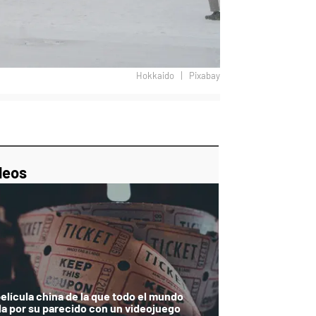
Hokkaido
Pixabay
p
ir
ebook
Twitter
Linkedin
Flipboard
deos
película china de la que todo el mundo
la por su parecido con un videojuego