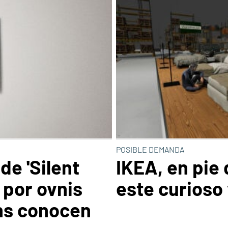
POSIBLE DEMANDA
 de 'Silent
IKEA, en pie
 por ovnis
este curioso
ns conocen