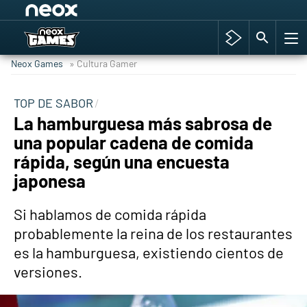
Among Us y Porno
Hyrule Warriors: La Era del Cataclismo
Neox Games
» Cultura Gamer
TGA Tercera gala
Super Mario cafetería oficial
TOP DE SABOR
La hamburguesa más sabrosa de
Cyberpunk 2077
una popular cadena de comida
Hyrule Warriors
rápida, según una encuesta
Asia peculiar tradición
japonesa
Si hablamos de comida rápida
probablemente la reina de los restaurantes
es la hamburguesa, existiendo cientos de
versiones.