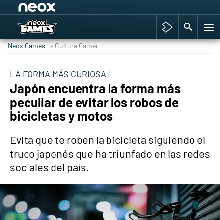
Among Us y Porno
Hyrule Warriors: La Era del Cataclismo
Neox Games
» Cultura Gamer
TGA Tercera gala
Super Mario cafetería oficial
LA FORMA MÁS CURIOSA
Japón encuentra la forma más
Cyberpunk 2077
peculiar de evitar los robos de
Hyrule Warriors
bicicletas y motos
Asia peculiar tradición
Evita que te roben la bicicleta siguiendo el
truco japonés que ha triunfado en las redes
sociales del país.