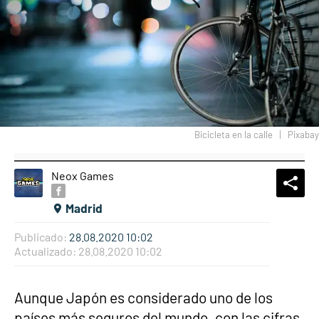
Bicicleta en la calle
Pixabay
Neox Games
What
Comp
Madrid
Publicado:
28.08.2020 10:02
Actualizado:
28.08.2020 10:02
Aunque Japón es considerado uno de los
países más seguros del mundo, con las cifras