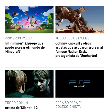
PRIMEROS PASOS
TODOS LOS DETALLES
'Infiniminer': El juego que
Johnny Knoxvill y otros
ayudó a crear el mundo de
artistas que ayudaron a crear al
'Minecraft'
famoso Nathan Drake,
protagonista de 'Uncharted'
ERROR COMÚN
PARAÍSO PARA EL
COLECCIONISTA
Artista de 'Silent Hill 2'