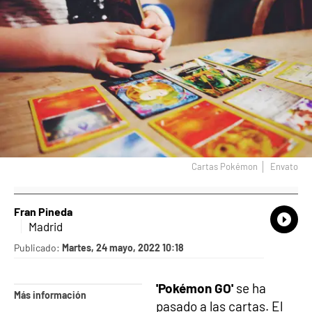
Cartas Pokémon
Envato
Fran Pineda
What
Comp
Madrid
Publicado:
Martes, 24 mayo, 2022 10:18
'Pokémon GO'
se ha
Más información
pasado a las cartas. El