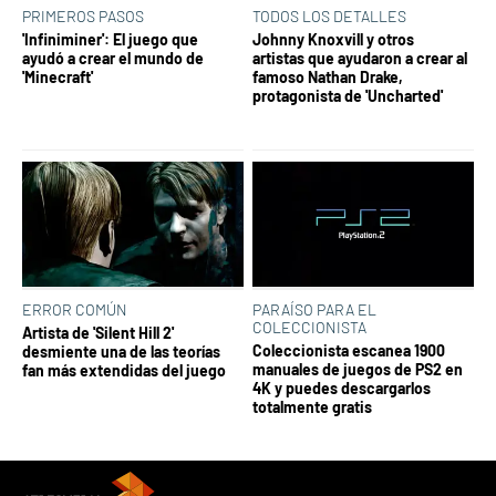
PRIMEROS PASOS
TODOS LOS DETALLES
'Infiniminer': El juego que
Johnny Knoxvill y otros
ayudó a crear el mundo de
artistas que ayudaron a crear al
'Minecraft'
famoso Nathan Drake,
protagonista de 'Uncharted'
ERROR COMÚN
PARAÍSO PARA EL
COLECCIONISTA
Artista de 'Silent Hill 2'
Coleccionista escanea 1900
desmiente una de las teorías
manuales de juegos de PS2 en
fan más extendidas del juego
4K y puedes descargarlos
totalmente gratis