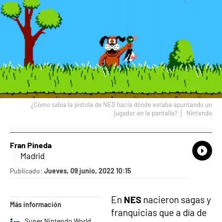
¿Cómo sabía la pistola de NES hacia dónde estaba apuntando un
jugador en la pantalla?
Nintendo
Fran Pineda
What
Comp
Madrid
Publicado:
Jueves, 09 junio, 2022 10:15
En
NES
nacieron sagas y
Más información
franquicias que a día de
Super Nintendo World