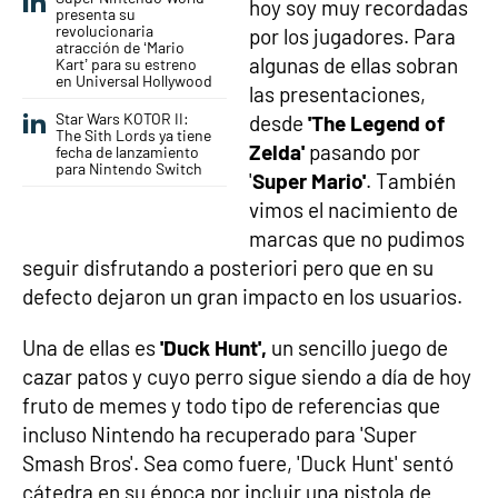
hoy soy muy recordadas
presenta su
revolucionaria
por los jugadores. Para
atracción de ‘Mario
algunas de ellas sobran
Kart’ para su estreno
en Universal Hollywood
las presentaciones,
Star Wars KOTOR II:
desde
'The Legend of
The Sith Lords ya tiene
Zelda'
pasando por
fecha de lanzamiento
para Nintendo Switch
'
Super Mario'
. También
vimos el nacimiento de
marcas que no pudimos
seguir disfrutando a posteriori pero que en su
defecto dejaron un gran impacto en los usuarios.
Una de ellas es
'Duck Hunt',
un sencillo juego de
cazar patos y cuyo perro sigue siendo a día de hoy
fruto de memes y todo tipo de referencias que
incluso Nintendo ha recuperado para 'Super
Smash Bros'. Sea como fuere, 'Duck Hunt' sentó
cátedra en su época por incluir una pistola de