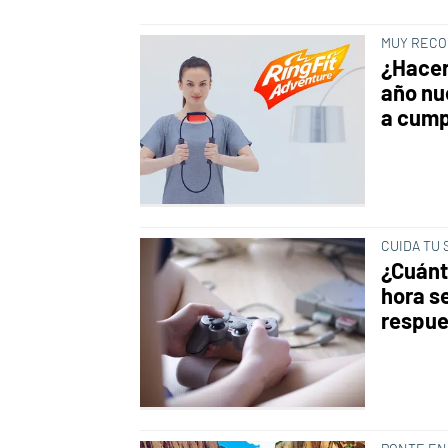
MUY RECO
¿Hacer
año nu
a cump
CUIDA TU
¿Cuánt
hora s
respue