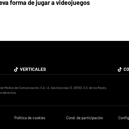
eva forma de jugar a videojuegos
VERTICALES
CO
 Medios de Comunicación, S.A - A. Isla Graciosa 13, 28703, S.S. de los Reyes,
os derechos
Política de cookies
Cond. de participación
Config