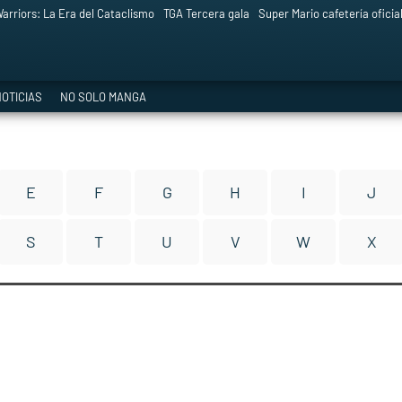
arriors: La Era del Cataclismo
TGA Tercera gala
Super Mario cafetería oficia
OTICIAS
NO SOLO MANGA
E
F
G
H
I
J
S
T
U
V
W
X