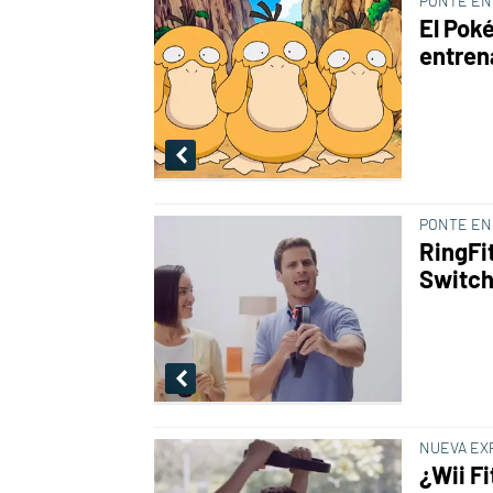
PONTE EN
El Pok
entren
PONTE EN
RingFi
Switch
NUEVA EX
¿Wii F