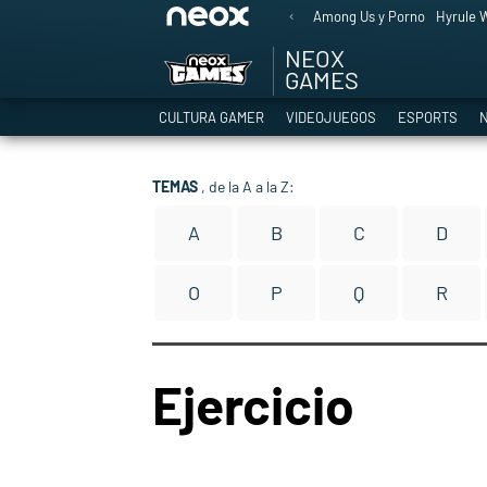
Among Us y Porno
Hyrule W
NEOX
GAMES
CULTURA GAMER
VIDEOJUEGOS
ESPORTS
N
TEMAS
, de la A a la Z:
A
B
C
D
O
P
Q
R
Ejercicio