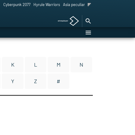
l
Cyberpunk 2077
Hyrule Warriors
Asia peculiar tradición
K
L
M
N
Y
Z
#