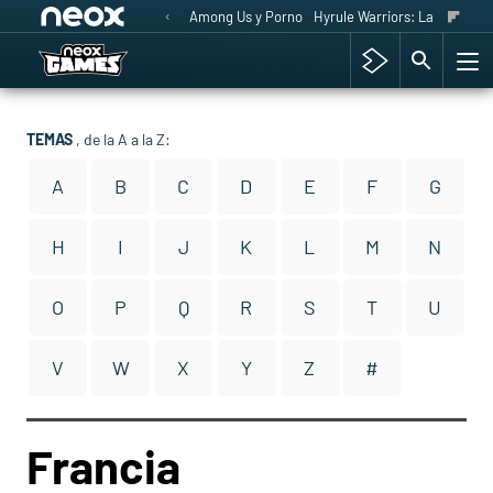
Among Us y Porno
Hyrule Warriors: La Era del 
TEMAS
, de la A a la Z:
A
B
C
D
E
F
G
H
I
J
K
L
M
N
O
P
Q
R
S
T
U
V
W
X
Y
Z
#
Francia