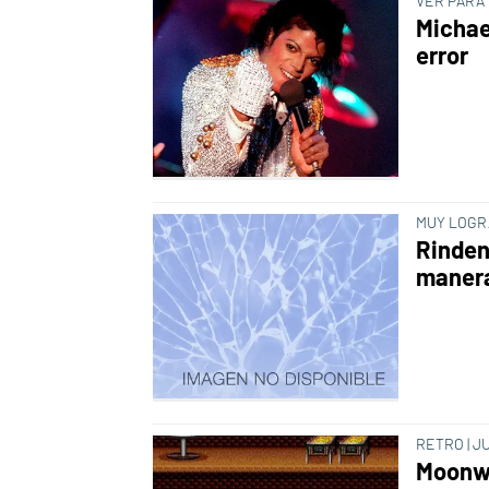
VER PARA
Michae
error
MUY LOG
Rinden
manera
RETRO | J
Moonwal