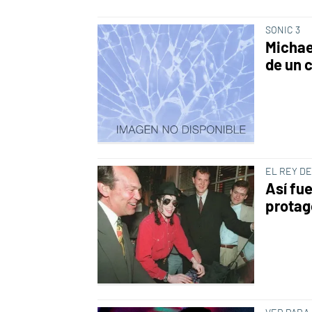
SONIC 3
Michae
de un 
EL REY DE
Así fu
protag