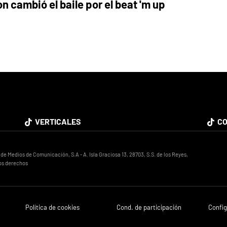
n cambió el baile por el beat 'm up
VERTICALES
CO
 Medios de Comunicación, S.A - A. Isla Graciosa 13, 28703, S.S. de los Reyes,
os derechos
Política de cookies
Cond. de participación
Config