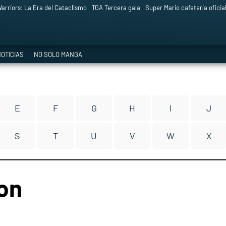
arriors: La Era del Cataclismo
TGA Tercera gala
Super Mario cafetería oficia
OTICIAS
NO SOLO MANGA
E
F
G
H
I
J
S
T
U
V
W
X
on