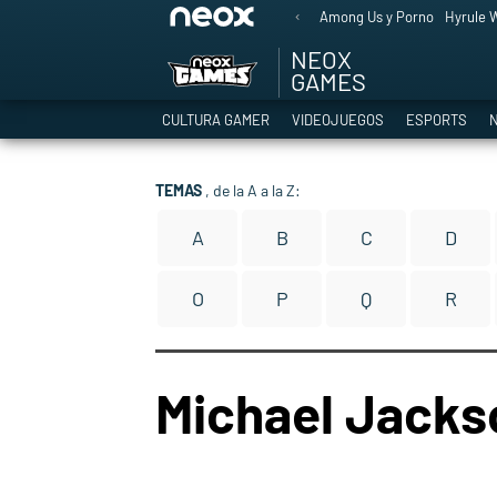
Among Us y Porno
Hyrule W
NEOX
GAMES
CULTURA GAMER
VIDEOJUEGOS
ESPORTS
N
TEMAS
, de la A a la Z:
A
B
C
D
O
P
Q
R
Michael Jacks