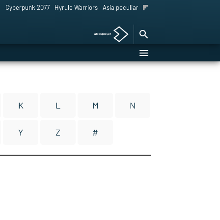
l
Cyberpunk 2077
Hyrule Warriors
Asia peculiar tradición
K
L
M
N
Y
Z
#