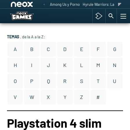
Among Us y Porno
Hyrule Warriors: La Era del 
TEMAS
, de la A a la Z:
A
B
C
D
E
F
G
H
I
J
K
L
M
N
O
P
Q
R
S
T
U
V
W
X
Y
Z
#
Playstation 4 slim