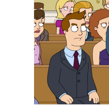
neox
Madrid
Publicado:
17 de marzo de 2019, 22:02
Cazatesoros
momento destacado