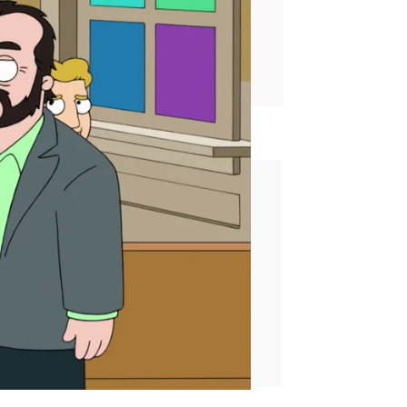
rd
stan