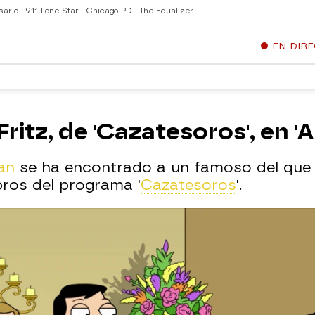
sario
911 Lone Star
Chicago PD
The Equalizer
EN DIR
ritz, de 'Cazatesoros', en 
an
se ha encontrado a un famoso del que 
bros del programa '
Cazatesoros
'.