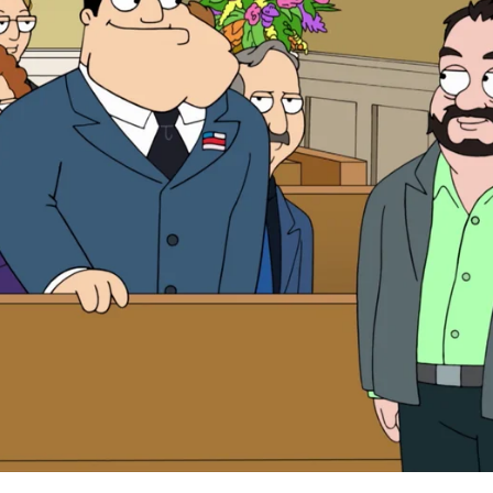
Whatsapp
Facebook
X
Flipboa
Serie
Mejores Momentos
American Dad!