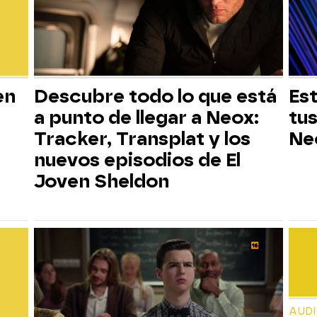
en
Descubre todo lo que está
Est
a punto de llegar a Neox:
tus
Tracker, Transplat y los
Ne
nuevos episodios de El
Joven Sheldon
AUD