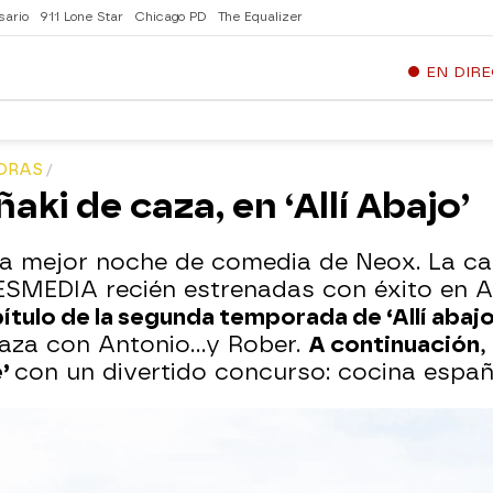
sario
911 Lone Star
Chicago PD
The Equalizer
EN DIR
HORAS
ñaki de caza, en ‘Allí Abajo’
la mejor noche de comedia de Neox. La c
ESMEDIA recién estrenadas con éxito en A
apítulo de la segunda temporada de ‘Allí abaj
 caza con Antonio…y Rober.
A continuación
,
e’
con un divertido concurso: cocina españ