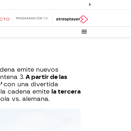
PROGRAMACIÓN TV
ECTO
adena emite nuevos
ntena 3.
A partir de las
o’
con una divertida
 la cadena emite
la tercera
ola vs. alemana.