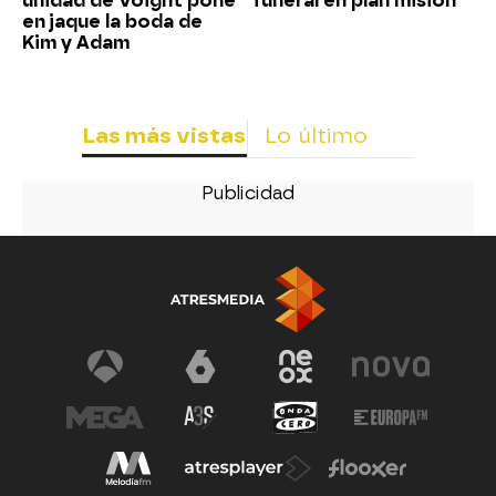
unidad de Voight pone
funeral en plan misión
en jaque la boda de
Kim y Adam
Las más vistas
Lo último