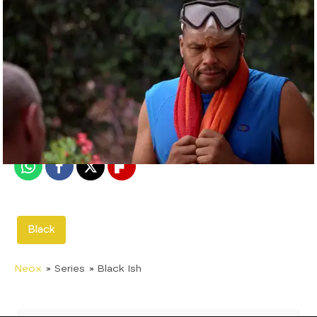
neox
Madrid
Publicado:
12 de febrero de 2018, 13:09
Whatsapp
Facebook
X
Flipboard
Black
Neox
» Series
» Black Ish