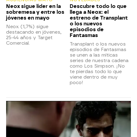
Neox sigue líder en la
Descubre todo lo que
sobremesa y entre los
llega a Neox: el
jóvenes en mayo
estreno de Transplant
o los nuevos
Neox (1,7%) sigue
episodios de
destacando en jóvenes,
Fantasmas
25-44 años y Target
Comercial.
Transplant o los nuevos
episodios de Fantasmas
se unen a las míticas
series de nuestra cadena
como Los Simpson. ¡No
te pierdas todo lo que
viene dentro de muy
poco!