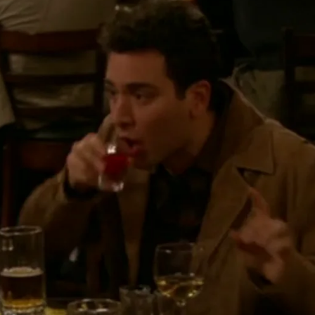
Whatsapp
Facebook
X
Flipboa
10
he de fiesta, Ted se despierta a la
 tobillo torcido, la chaqueta quemada,
una piña en su mesa de noche. Sin
ó, sus amigos empiezan a armar el
r entender la historia.