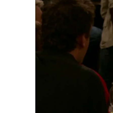
neox
Publicado:
05 de noviembre de 2015, 18:
Después de una loca noc
mañana siguiente con un
una chica en su cama y 
poder recordar qué pas
rompecabezas y así pode