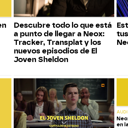
en
Descubre todo lo que está
Est
a punto de llegar a Neox:
tus
Tracker, Transplat y los
Ne
nuevos episodios de El
Joven Sheldon
AUD
Neox
en l