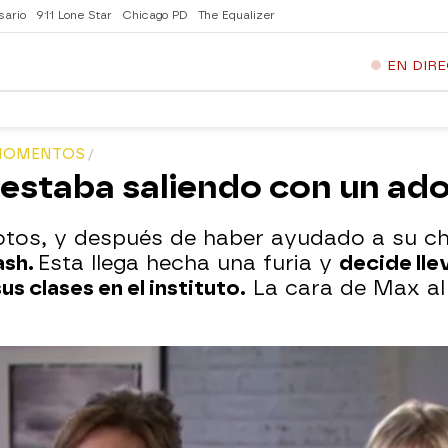
sario
911 Lone Star
Chicago PD
The Equalizer
EN DIR
 MOMENTOS
estaba saliendo con un ad
otos, y después de haber ayudado a su chi
ash.
Esta llega hecha una furia y
decide lle
s clases en el instituto.
La cara de Max al