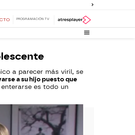
PROGRAMACIÓN TV
ECTO
olescente
co a parecer más viril, se
varse a su hijo puesto que
 enterarse es todo un