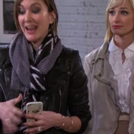
Whatsapp
Facebook
X
Flipboa
50
 blanca