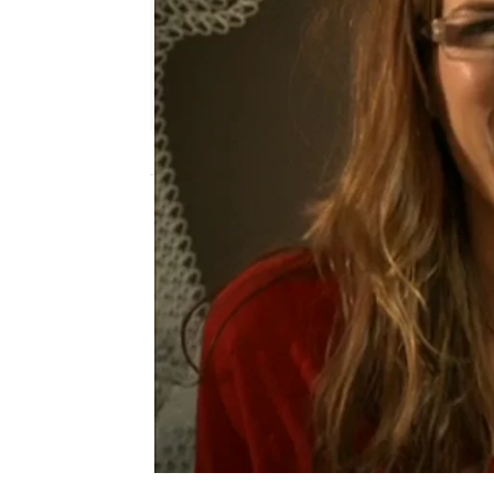
neox
Publicado:
03 de diciembre de 2010, 16:2
Pero no todo queda en un
chateando a pesar de no
Impares