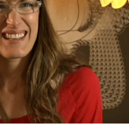
Whatsapp
Facebook
X
Flipboa
7
 primera cita, Idoia e Israel siguen
 haber parecido encajar