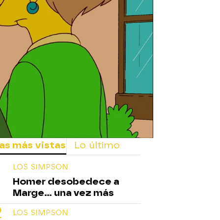
rd
as más vistas
Lo último
LOS SIMPSON
Homer desobedece a
Marge... una vez más
LOS SIMPSON