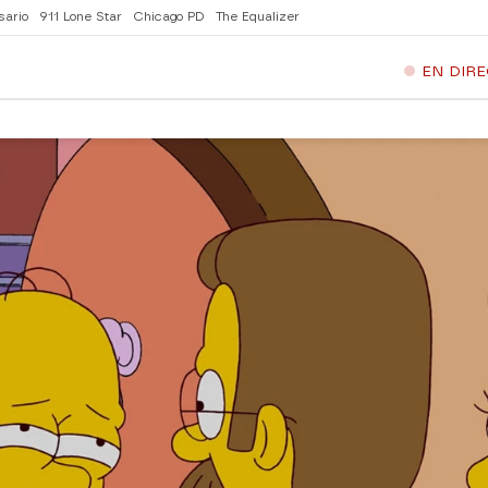
sario
911 Lone Star
Chicago PD
The Equalizer
EN DIR