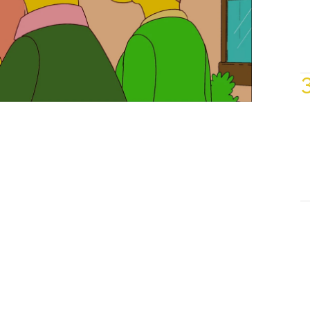
 Así que ambos deciden llevar a cabo
 noviazgo.