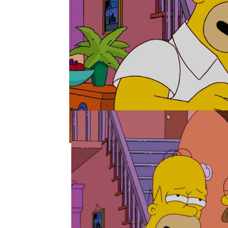
Neox
» Series
» Los Simpson
» Noticias
MOMENTO DESTACADO | 27 DE SEPTIE
Bart y Homer se alían para 
Edna Krabappel
Tras una gamberrada de Bart, Edna Krab
Flanders y eso no es bueno.
neox
Madrid
Publicado:
27 de septiembre de 2021, 21
Edna Krabappel se enam
ambos coincidieran por 
parecía importarle dema
problema, pues acaba te
en la casa de al lado. T