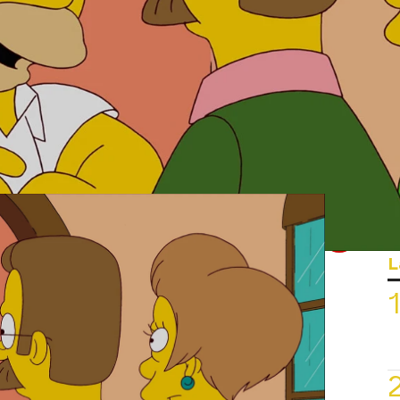
MBRE
romper el noviazgo de Flanders y
appel acaba convirtiéndose en novia de Ned
Whatsapp
Facebook
X
Flipboa
L
:48
ora de Ned Flanders
después de que
accidente. Lo que en un principio no
siado a Bart, se convierte en un
niendo a su profesora todos los días
ampoco a Homer le gusta la influencia