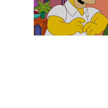
de Edna sobre Flanders.
un plan para romper ese
series neox