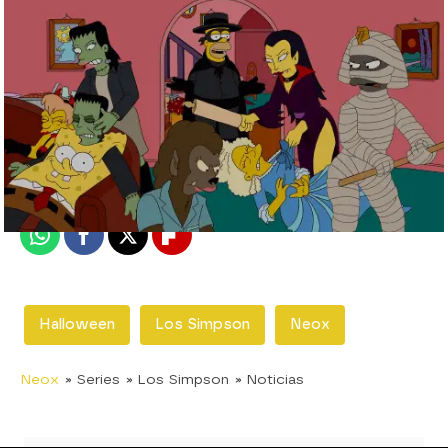
neox
Madrid
Publicado:
30 de octubre de 2019, 11:35
Whatsapp
Facebook
X
Flipboard
Halloween
Los Simpson
Neox
Neox
» Series
» Los Simpson
» Noticias