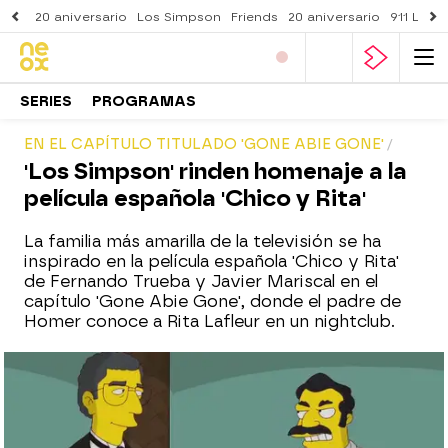
20 aniversario
Los Simpson
Friends
20 aniversario
911 Lone
SERIES
PROGRAMAS
EN EL CAPÍTULO TITULADO 'GONE ABIE GONE'
'Los Simpson' rinden homenaje a la
película española 'Chico y Rita'
La familia más amarilla de la televisión se ha
inspirado en la película española 'Chico y Rita'
de Fernando Trueba y Javier Mariscal en el
capítulo 'Gone Abie Gone', donde el padre de
Homer conoce a Rita Lafleur en un nightclub.