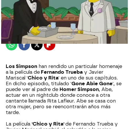
neox
Madrid
Publicado:
10 de enero de 2013, 16:21
Whatsapp
Facebook
X
Flipboard
Los Simpson
han rendido un particular homenaje
a la película de
Fernando Trueba
y Javier
Mariscal '
Chico y Rita
' en uno de sus capítulos.
En dicho episodio, titulado '
Gone Abie Gone
', se
puede ver al padre de
Homer Simpson
, Abe,
actuar en un nightclub donde conoce a otra
cantante llamada Rita Lafleur. Abe se casa con
otra mujer, pero se reencontrarán años más
tarde.
La película
'Chico y Rita'
de Fernando Trueba y