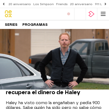
20 aniversario
Los Simpson
Friends
20 aniversario
911 Lone
SERIES
PROGRAMAS
Neox
» Series
» Modern Family
» Mejores momentos
MOMENTO DESTACADO | 20 DE OCTUBRE
Mitch, el héroe inesperado que
recupera el dinero de Haley
Haley ha visto como la engañaban y pedía 900
dólares. Sabe quién ha sido pero no sabe cómo