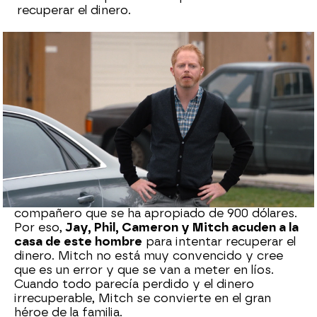
recuperar el dinero.
neox
Madrid
Publicado:
20 de octubre de 2021, 17:32
Whatsapp
Facebook
X
Flipboard
En una de las nuevas torpezas de Haley, la hija
mayor de los Dunphy ha sido engañada por un
compañero que se ha apropiado de 900 dólares.
Por eso,
Jay, Phil, Cameron y Mitch acuden a la
casa de este hombre
para intentar recuperar el
dinero. Mitch no está muy convencido y cree
que es un error y que se van a meter en líos.
Cuando todo parecía perdido y el dinero
irrecuperable, Mitch se convierte en el gran
héroe de la familia.