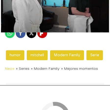
neox
Madrid
Publicado:
14 de noviembre de 2018, 22:32
Whatsapp
Facebook
X
Flipboard
humor
mitchell
Modern Family
Serie
Neox
» Series
» Modern Family
» Mejores momentos