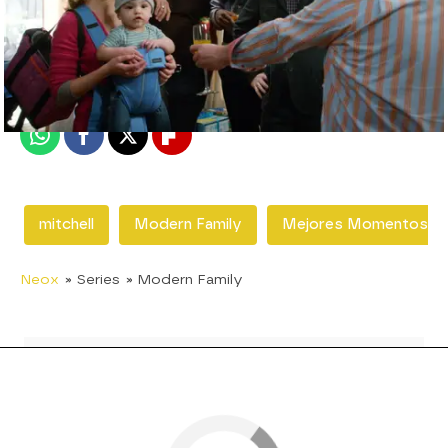
neox
Madrid
Publicado:
07 de febrero de 2018, 16:40
Whatsapp
Facebook
X
Flipboard
mitchell
Modern Family
Mejores Momentos
Neox
» Series
» Modern Family