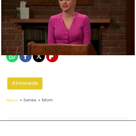
neox
Madrid
Publicado:
10 de septiembre de 2015, 17:44
Whatsapp
Facebook
X
Flipboard
Atresmedia
Neox
» Series
» Mom