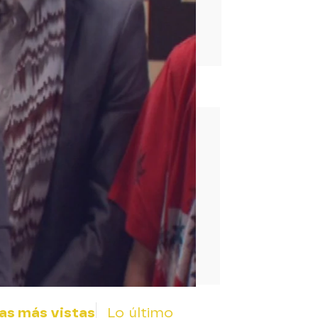
rd
as más vistas
Lo último