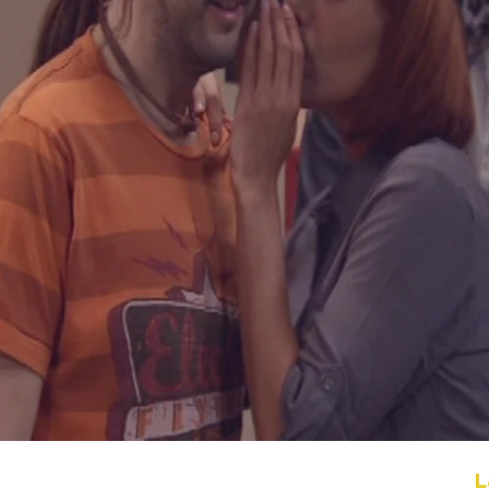
Whatsapp
Facebook
X
Flipboa
5
Coconut
L