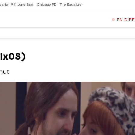
sario
911 Lone Star
Chicago PD
The Equalizer
EN DIR
01x08)
nut