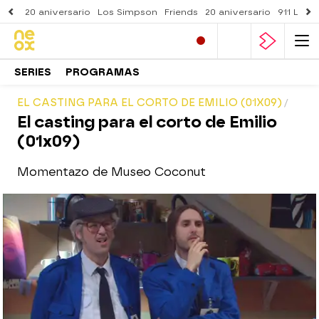
20 aniversario
Los Simpson
Friends
20 aniversario
911 Lone
SERIES
PROGRAMAS
EL CASTING PARA EL CORTO DE EMILIO (01X09)
El casting para el corto de Emilio
(01x09)
Momentazo de Museo Coconut
neox