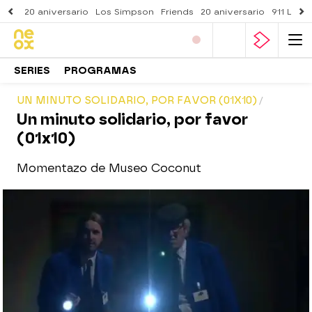
20 aniversario
Los Simpson
Friends
20 aniversario
911 Lone
SERIES
PROGRAMAS
UN MINUTO SOLIDARIO, POR FAVOR (01X10)
Un minuto solidario, por favor
(01x10)
Momentazo de Museo Coconut
neox