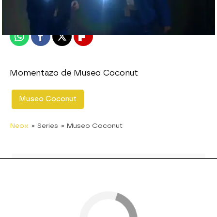
Publicado:
23 de diciembre de 2010, 17:19
Whatsapp
Facebook
X
Flipboard
Momentazo de Museo Coconut
Museo Coconut
Neox
» Series
» Museo Coconut