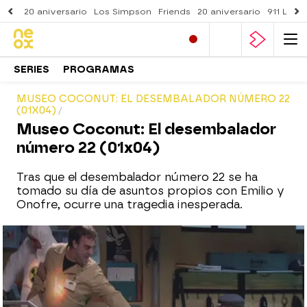
20 aniversario
Los Simpson
Friends
20 aniversario
911 Lone
SERIES
PROGRAMAS
MUSEO COCONUT: EL DESEMBALADOR NÚMERO 22
(01X04)
Museo Coconut: El desembalador
número 22 (01x04)
Tras que el desembalador número 22 se ha
tomado su día de asuntos propios con Emilio y
Onofre, ocurre una tragedia inesperada.