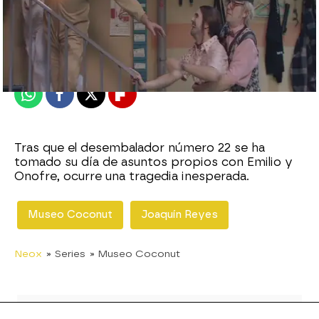
neox
Publicado:
16 de noviembre de 2010, 10:15
Whatsapp
Facebook
X
Flipboard
Tras que el desembalador número 22 se ha
tomado su día de asuntos propios con Emilio y
Onofre, ocurre una tragedia inesperada.
Museo Coconut
Joaquín Reyes
Neox
» Series
» Museo Coconut