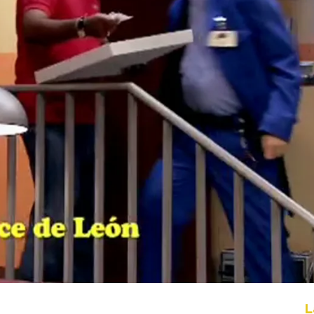
Whatsapp
Facebook
X
Flipboa
09
L