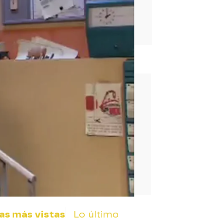
rd
as más vistas
Lo último