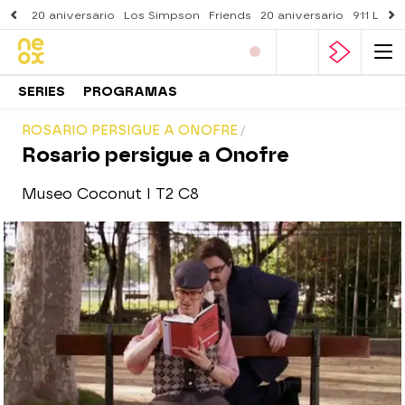
20 aniversario
Los Simpson
Friends
20 aniversario
911 Lone
SERIES
PROGRAMAS
ROSARIO PERSIGUE A ONOFRE
Rosario persigue a Onofre
Museo Coconut I T2 C8
neox