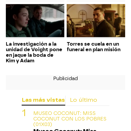
La investigación a la
Torres se cuela en un
unidad de Voight pone
funeral en plan misión
en jaque la boda de
Kim y Adam
Las más vistas
Lo último
MUSEO COCONUT: MISS
COCONUT CON LOS POBRES
(01X03)