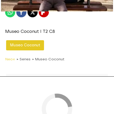
Publicado:
18 de noviembre de 2011, 13:14
Whatsapp
Facebook
X
Flipboard
Museo Coconut I T2 C8
Museo Coconut
Neox
» Series
» Museo Coconut