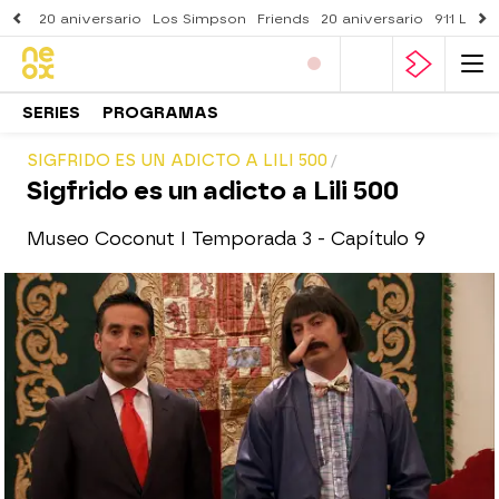
20 aniversario
Los Simpson
Friends
20 aniversario
911 Lone
SERIES
PROGRAMAS
SIGFRIDO ES UN ADICTO A LILI 500
Sigfrido es un adicto a Lili 500
Museo Coconut I Temporada 3 - Capítulo 9
neox