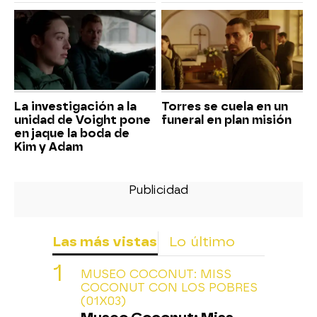
La investigación a la
Torres se cuela en un
unidad de Voight pone
funeral en plan misión
en jaque la boda de
Kim y Adam
Las más vistas
Lo último
MUSEO COCONUT: MISS
COCONUT CON LOS POBRES
(01X03)