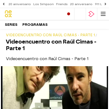
20 aniversario
Los Simpson
Friends
20 aniversario
911 Lone
SERIES
PROGRAMAS
VIDEOENCUENTRO CON RAÚL CIMAS - PARTE 1
Videoencuentro con Raúl Cimas -
Parte 1
Videoencuentro con Raúl Cimas - Parte 1
neox