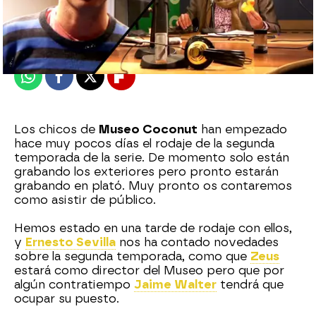
neox
Madrid
Publicado:
31 de marzo de 2011, 16:23
Whatsapp
Facebook
X
Flipboard
Los chicos de
Museo Coconut
han empezado
hace muy pocos días el rodaje de la segunda
temporada de la serie. De momento solo están
grabando los exteriores pero pronto estarán
grabando en plató. Muy pronto os contaremos
como asistir de público.
Hemos estado en una tarde de rodaje con ellos,
y
Ernesto Sevilla
nos ha contado novedades
sobre la segunda temporada, como que
Zeus
estará como director del Museo pero que por
algún contratiempo
Jaime Walter
tendrá que
ocupar su puesto.