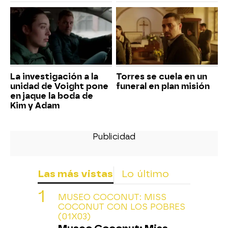
La investigación a la
Torres se cuela en un
unidad de Voight pone
funeral en plan misión
en jaque la boda de
Kim y Adam
Las más vistas
Lo último
MUSEO COCONUT: MISS
COCONUT CON LOS POBRES
(01X03)