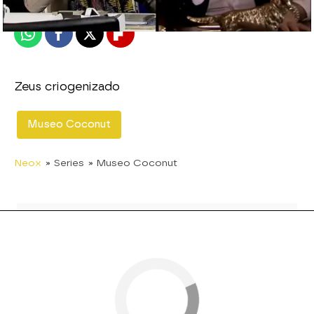
Publicado:
13 de enero de 2014, 17:21
Whatsapp
Facebook
X
Flipboard
Zeus criogenizado
Museo Coconut
Neox
» Series
» Museo Coconut