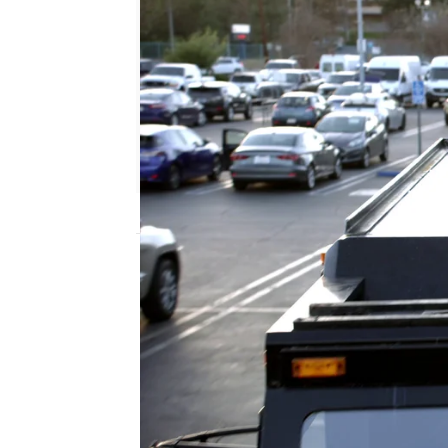
neox
Madrid
Publicado:
14 de diciembre de 2019, 23:0
S.W.A.T. Los hombres de Harrelson