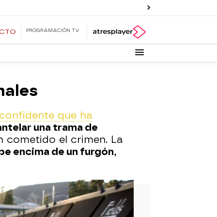
PROGRAMACIÓN TV
ECTO
nales
confidente que ha
ntelar una trama de
n cometido el crimen. La
be encima de un furgón
,