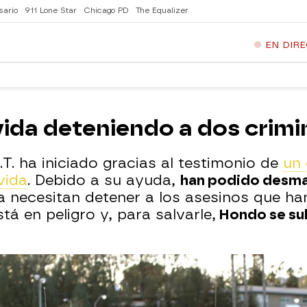
sario
911 Lone Star
Chicago PD
The Equalizer
EN DIR
vida deteniendo a dos crimi
T. ha iniciado gracias al testimonio de
un 
vida
. Debido a su ayuda,
han podido desma
 necesitan detener a los asesinos que ha
tá en peligro y, para salvarle,
Hondo se su