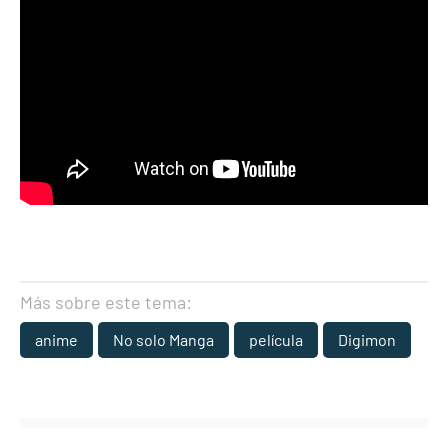
Más sobre este tema:
anime
No solo Manga
película
Digimon