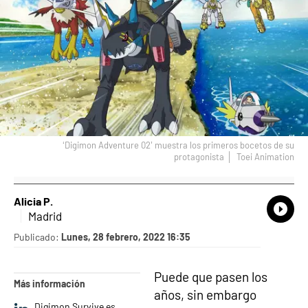
‘Digimon Adventure 02’ muestra los primeros bocetos de su
protagonista
Toei Animation
Alicia P.
What
Comp
Madrid
Publicado:
Lunes, 28 febrero, 2022 16:35
Puede que pasen los
Más información
años, sin embargo
Digimon Survive es