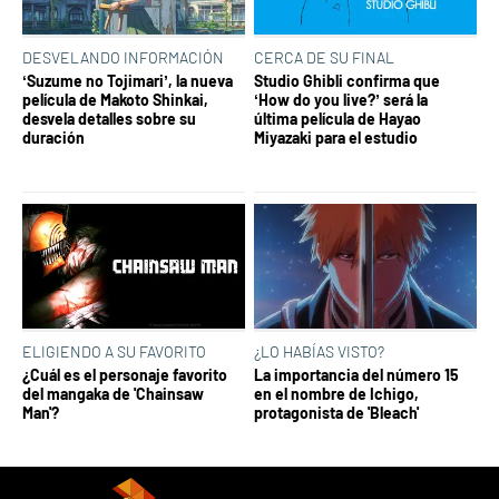
DESVELANDO INFORMACIÓN
CERCA DE SU FINAL
‘Suzume no Tojimari’, la nueva
Studio Ghibli confirma que
película de Makoto Shinkai,
‘How do you live?’ será la
desvela detalles sobre su
última película de Hayao
duración
Miyazaki para el estudio
ELIGIENDO A SU FAVORITO
¿LO HABÍAS VISTO?
¿Cuál es el personaje favorito
La importancia del número 15
del mangaka de 'Chainsaw
en el nombre de Ichigo,
Man'?
protagonista de 'Bleach'