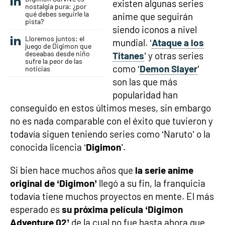
existen algunas series
nostalgia pura: ¿por
qué debes seguirle la
anime que seguirán
pista?
siendo iconos a nivel
Lloremos juntos: el
mundial. ‘
Ataque a los
juego de Digimon que
deseabas desde niño
Titanes
’ y otras series
sufre la peor de las
como ‘
Demon Slayer
’
noticias
son las que más
popularidad han
conseguido en estos últimos meses, sin embargo
no es nada comparable con el éxito que tuvieron y
todavía siguen teniendo series como ‘Naruto’ o la
conocida licencia ‘
Digimon
’.
Si bien hace muchos años que
la serie anime
original de ‘Digimon’
llegó a su fin, la franquicia
todavía tiene muchos proyectos en mente. El más
esperado es
su próxima película ‘Digimon
Adventure 02’
de la cual no fue hasta ahora que