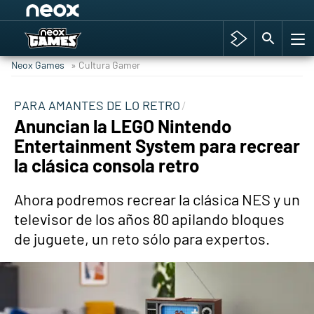
Among Us y Porno
Hyrule Warriors: La Era del Cataclismo
Neox Games
» Cultura Gamer
TGA Tercera gala
Super Mario cafetería oficial
PARA AMANTES DE LO RETRO
Anuncian la LEGO Nintendo
Cyberpunk 2077
Entertainment System para recrear
Hyrule Warriors
la clásica consola retro
Asia peculiar tradición
Ahora podremos recrear la clásica NES y un
televisor de los años 80 apilando bloques
de juguete, un reto sólo para expertos.