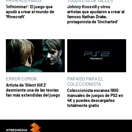
PRIMEROS PASOS
TODOS LOS DETALLES
'Infiniminer': El juego que
Johnny Knoxvill y otros
ayudó a crear el mundo de
artistas que ayudaron a crear al
'Minecraft'
famoso Nathan Drake,
protagonista de 'Uncharted'
ERROR COMÚN
PARAÍSO PARA EL
COLECCIONISTA
Artista de 'Silent Hill 2'
desmiente una de las teorías
Coleccionista escanea 1900
fan más extendidas del juego
manuales de juegos de PS2 en
4K y puedes descargarlos
totalmente gratis