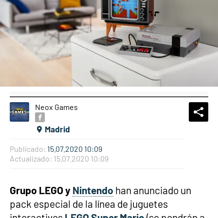
Neox Games
What
Comp
Madrid
Publicado:
15.07.2020 10:09
Actualizado:
15.07.2020 10:09
Grupo LEGO y
Nintendo
han anunciado un
pack especial de la línea de juguetes
interactivos
LEGO Super Mario
(se pondrán a