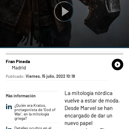
Fran Pineda
What
Comp
Madrid
Publicado:
Viernes, 15 julio, 2022 10:18
La mitología nórdica
Más información
vuelve a estar de moda.
¿Quién era Kratos,
Desde Marvel se han
protagonista de 'God of
War', en la mitología
encargado de dar un
griega?
nuevo papel
Detalles ocultos en el