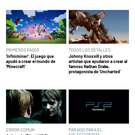
PRIMEROS PASOS
TODOS LOS DETALLES
'Infiniminer': El juego que
Johnny Knoxvill y otros
ayudó a crear el mundo de
artistas que ayudaron a crear al
'Minecraft'
famoso Nathan Drake,
protagonista de 'Uncharted'
ERROR COMÚN
PARAÍSO PARA EL
COLECCIONISTA