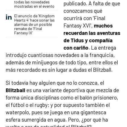
todas las novedades
publicado. A falta de que
mostradas en el evento
conozcamos qué
El anuncio de 'Kingdom
ocurrirá con 'Final
Hearts 4' hace sonar las
alarmas de un posible
Fantasy XVI',
muchos
remake de 'Final
recuerdan las aventuras
Fantasy IX'
de Tidus y compañía
con cariño
. La entrega
introdujo cuantiosas novedades a la franquicia,
además de minijuegos de todo tipo, entre ellos el
más recordado es sin lugar a dudas el Blitzball.
Si todavía hay alguien que no lo conozca, el
Blitzball
es una variante deportiva que mezcla de
forma única disciplinas como el balón prisionero,
el fútbol o el rugby; y por supuesto también el
waterpolo, pues se juega en una gigantesca
esfera sumergida en agua. Pero, ¿por qué ha
vuelto a ser de actualidad el Blitzball?