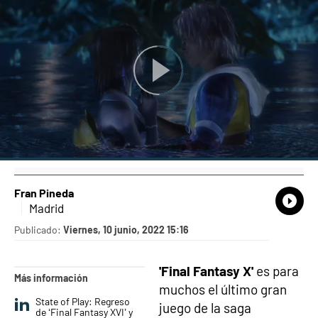
Fran Pineda
What
Comp
Madrid
Publicado:
Viernes, 10 junio, 2022 15:16
'Final Fantasy X'
es para
Más información
muchos el último gran
State of Play: Regreso
juego de la saga
de ‘Final Fantasy XVI’ y