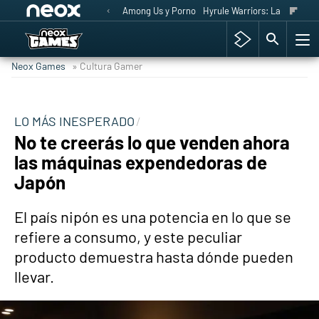
Among Us y Porno
Hyrule Warriors: La Era del 
Neox Games
» Cultura Gamer
LO MÁS INESPERADO
No te creerás lo que venden ahora
las máquinas expendedoras de
Japón
El país nipón es una potencia en lo que se
refiere a consumo, y este peculiar
producto demuestra hasta dónde pueden
llevar.