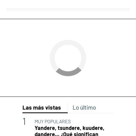
Las más vistas
Lo último
MUY POPULARES
Yandere, tsundere, kuudere,
dandere... ¿Qué significan