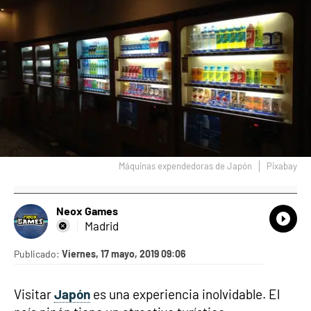
Máquinas expendedoras de Japón
Pixabay
Neox Games
What
Comp
Madrid
Publicado:
Viernes, 17 mayo, 2019 09:06
Visitar
Japón
es una experiencia inolvidable. El