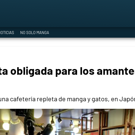
a Era del Cataclismo
OTICIAS
NO SOLO MANGA
ía oficial
ita obligada para los amantes
ción
na cafetería repleta de manga y gatos, en Japón t