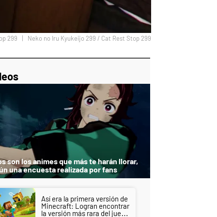
top 299
Neko no Iru Kyukeijo 299 / Cat Rest Stop 299
p
ir
ebook
Twitter
Linkedin
Flipboard
deos
s son los animes que más te harán llorar,
ún una encuesta realizada por fans
Así era la primera versión de
Minecraft: Logran encontrar
la versión más rara del juego