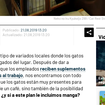
Neko no Iru Kyukeijo 299 / Cat Rest S
Publicado:
21.08.2019 13:20
Whatsap
Compart
Fac
Actualizado:
21.08.2019 13:20
Ví
tipo de variados locales donde los gatos
gados del lugar. Después de dar a
a que los empleados
reciben suplementos
 al trabajo
, nos encontramos con todo
Esto
 que los gatos están muy presentes para
seg
e un café, sino también de la posibilidad
,
¿y si a este plan le incluimos manga?