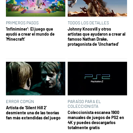
PRIMEROS PASOS
TODOS LOS DETALLES
'Infiniminer': El juego que
Johnny Knoxvill y otros
ayudó a crear el mundo de
artistas que ayudaron a crear al
'Minecraft'
famoso Nathan Drake,
protagonista de 'Uncharted'
ERROR COMÚN
PARAÍSO PARA EL
COLECCIONISTA
Artista de 'Silent Hill 2'
Coleccionista escanea 1900
desmiente una de las teorías
manuales de juegos de PS2 en
fan más extendidas del juego
4K y puedes descargarlos
totalmente gratis