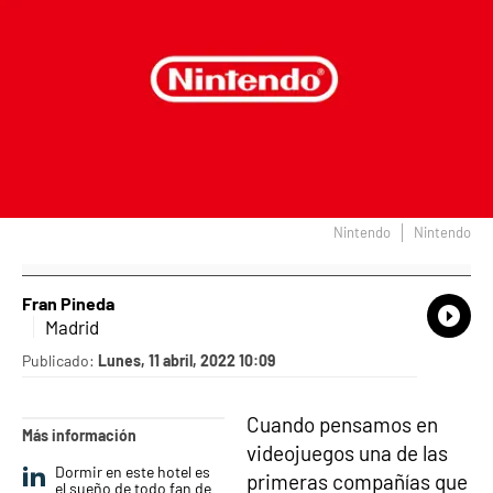
Nintendo
Nintendo
Fran Pineda
What
Comp
Madrid
Publicado:
Lunes, 11 abril, 2022 10:09
Cuando pensamos en
Más información
videojuegos una de las
Dormir en este hotel es
primeras compañías que
el sueño de todo fan de