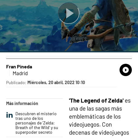
Fran Pineda
What
Comp
Madrid
Publicado:
Miércoles, 20 abril, 2022 10:10
'The Legend of Zelda'
es
Más información
una de las sagas más
Descubren el misterio
emblemáticas de los
tras uno de los
personajes de 'Zelda:
videojuegos. Con
Breath of the Wild' y su
decenas de videojuegos
superpoder secreto