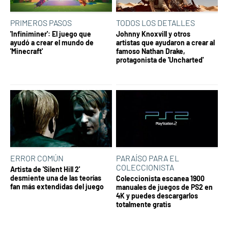
PRIMEROS PASOS
TODOS LOS DETALLES
'Infiniminer': El juego que
Johnny Knoxvill y otros
ayudó a crear el mundo de
artistas que ayudaron a crear al
'Minecraft'
famoso Nathan Drake,
protagonista de 'Uncharted'
ERROR COMÚN
PARAÍSO PARA EL
COLECCIONISTA
Artista de 'Silent Hill 2'
desmiente una de las teorías
Coleccionista escanea 1900
fan más extendidas del juego
manuales de juegos de PS2 en
4K y puedes descargarlos
totalmente gratis