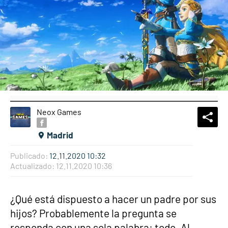
Neox Games
What
Comp
Madrid
Publicado:
12.11.2020 10:32
Actualizado:
12.11.2020 10:36
¿Qué está dispuesto a hacer un padre por sus
hijos? Probablemente la pregunta se
responda con una sola palabra: todo. Al