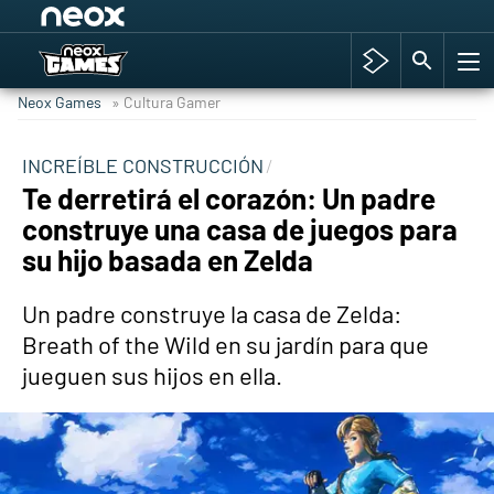
Among Us y Porno
Hyrule Warriors: La Era del Cataclismo
Neox Games
» Cultura Gamer
TGA Tercera gala
Super Mario cafetería oficial
INCREÍBLE CONSTRUCCIÓN
Te derretirá el corazón: Un padre
Cyberpunk 2077
construye una casa de juegos para
Hyrule Warriors
su hijo basada en Zelda
Asia peculiar tradición
Un padre construye la casa de Zelda:
Breath of the Wild en su jardín para que
jueguen sus hijos en ella.