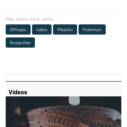
Más sobre este tema:
Offtopic
video
Pikachu
Pokémon
Rosquillas
Vídeos