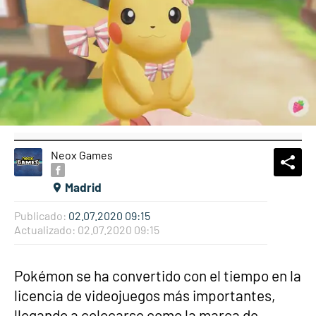
Neox Games
What
Comp
Madrid
Publicado:
02.07.2020 09:15
Actualizado:
02.07.2020 09:15
Pokémon se ha convertido con el tiempo en la
licencia de videojuegos más importantes,
llegando a colocarse como la marca de