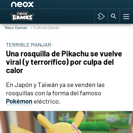
Among Us y Porno
Hyrule Warriors: La Era del Cataclismo
Neox Games
» Cultura Gamer
TGA Tercera gala
Super Mario cafetería oficial
TERRIBLE MANJAR
Una rosquilla de Pikachu se vuelve
Cyberpunk 2077
viral (y terrorífico) por culpa del
Hyrule Warriors
calor
Asia peculiar tradición
En Japón y Taiwán ya se venden las
rosquillas con la forma del famoso
Pokémon
eléctrico.