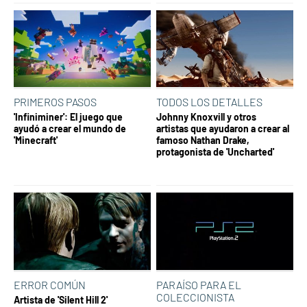
PRIMEROS PASOS
TODOS LOS DETALLES
'Infiniminer': El juego que
Johnny Knoxvill y otros
ayudó a crear el mundo de
artistas que ayudaron a crear al
'Minecraft'
famoso Nathan Drake,
protagonista de 'Uncharted'
ERROR COMÚN
PARAÍSO PARA EL
COLECCIONISTA
Artista de 'Silent Hill 2'