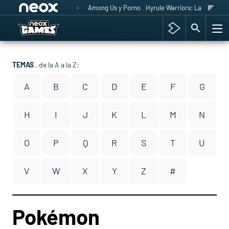
Among Us y Porno
Hyrule Warriors: La Era del 
TEMAS
, de la A a la Z:
A
B
C
D
E
F
G
H
I
J
K
L
M
N
O
P
Q
R
S
T
U
V
W
X
Y
Z
#
Pokémon